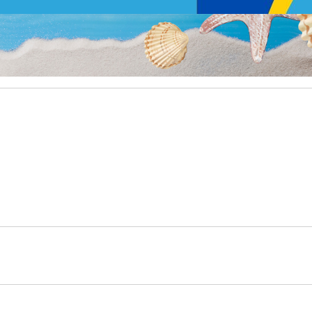
Rólunk
Elérhetőség
E-napló
GY
?
K