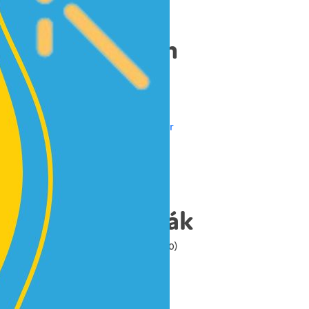
Nyitólap
Rólunk
Archívum
2026. június
2026. április
2025. október
2025. szeptember
2024. július
2023. december
2023. november
2023. március
Kategóriák
Uncategorized
(10)