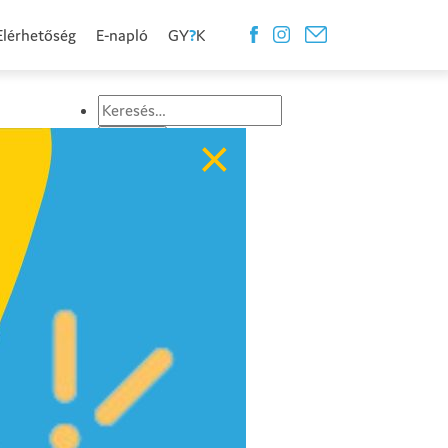
Elérhetőség
E-napló
GY
?
K
Keresés:
×
Oldalak
Aktualitások
Alap
Anamnézis
Csapatunk
Dokumentumok
Életképek
GYIK
Iskola
Jelentkezés