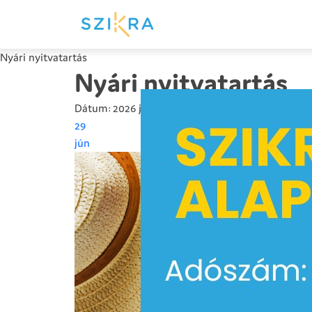
Nyári nyitvatartás
Nyári nyitvatartás
Dátum: 2026 június 29. hétfő
29
jún