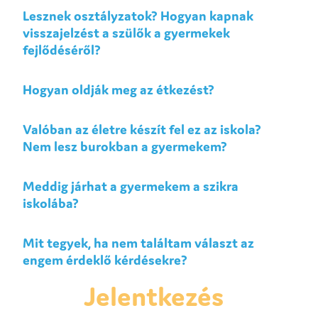
Lesznek osztályzatok? Hogyan kapnak
Rólunk
visszajelzést a szülők a gyermekek
fejlődéséről?
Elérhetőség
Hogyan oldják meg az étkezést?
E-napló
Valóban az életre készít fel ez az iskola?
GY
K
Nem lesz burokban a gyermekem?
Meddig járhat a gyermekem a szikra
iskolába?
Mit tegyek, ha nem találtam választ az
engem érdeklő kérdésekre?
Jelentkezés