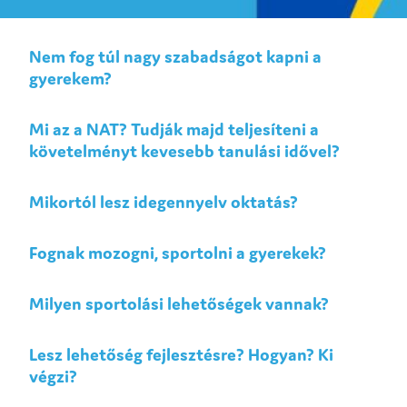
feladatot?
Nem fog túl nagy szabadságot kapni a
gyerekem?
Mi az a NAT? Tudják majd teljesíteni a
követelményt kevesebb tanulási idővel?
Mikortól lesz idegennyelv oktatás?
Fognak mozogni, sportolni a gyerekek?
Dokumentumok
Milyen sportolási lehetőségek vannak?
Aktualitások
Lesz lehetőség fejlesztésre? Hogyan? Ki
végzi?
Jelentkezés