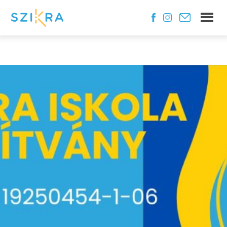
Gyakran ismételt
kérdések
Az iskola
Hogyan alakul a gyerekek egy napja?