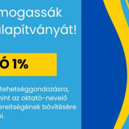
Hány fős a tanári kar?
Milyen korú gyerekek járhatnak az
iskolába?
Hol található az iskola?
Elhozhatom a gyermekemet ebéd után?
Lesznek szünetek a tanév közben?
Hány fős osztályok lesznek?
Vannak tantárgyak?
Adnak a gyermekemnek rendszeresen házi