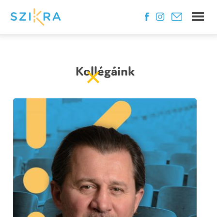
×
Kollégáink