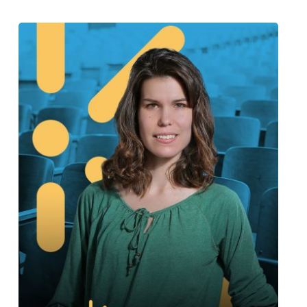
Dokumentumok
Aktualitások
Jelentkezés
Rólunk
Elérhetőség