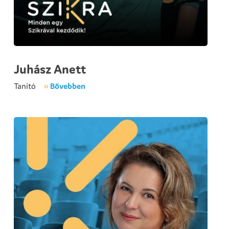
E-napló
GY
?
K
Juhász Anett
Tanító
»
Bővebben