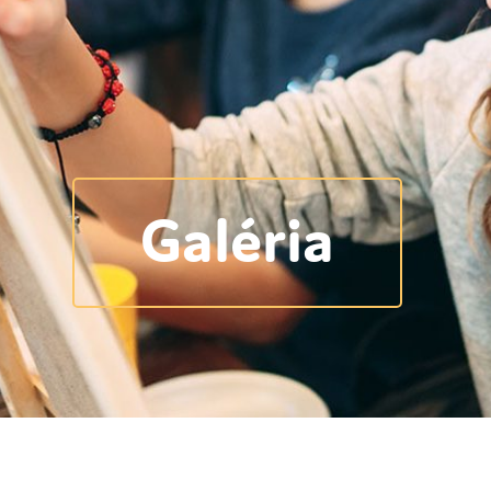
E-napló
GY
?
K
Galéria