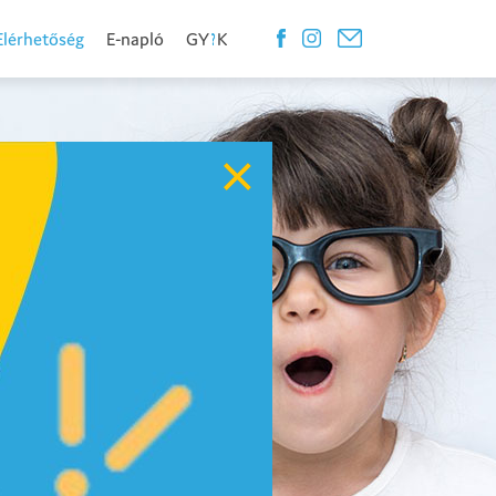
Elérhetőség
E-napló
GY
?
K
×