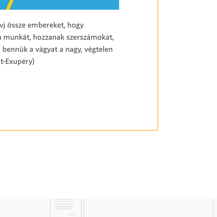
ívj össze embereket, hogy
a munkát, hozzanak szerszámokat,
l bennük a vágyat a nagy, végtelen
nt-Exupéry)