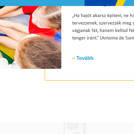
„Ha hajót akarsz építeni, ne h
tervezzenek, szervezzék meg 
vágjanak fát, hanem keltsd fe
tenger iránt.” (Antoine de Sai
»
Tovább