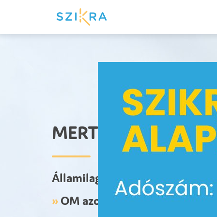
MERT MINDEN EGY 
Államilag elismert iskola
»
OM azonosító: 203470
»
Tele