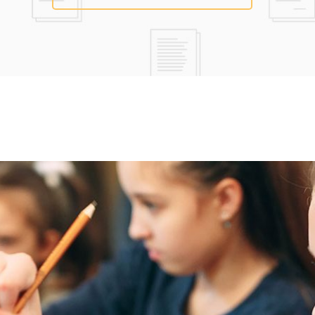
Dokumentumok
Aktualitások
Jelentkezés
Rólunk
Elérhetőség