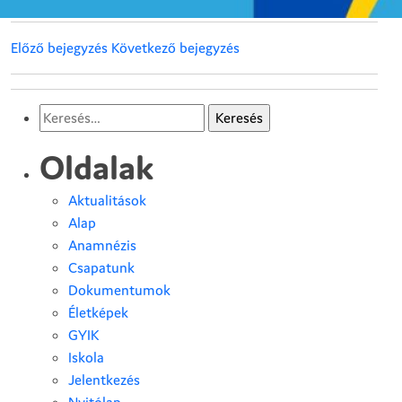
Dokumentumok
Előző bejegyzés
Következő bejegyzés
Aktualitások
Jelentkezés
Keresés:
Rólunk
Oldalak
Elérhetőség
Aktualitások
Alap
E-napló
Anamnézis
Csapatunk
GY
?
K
Dokumentumok
Életképek
GYIK
Iskola
Jelentkezés
Nyitólap