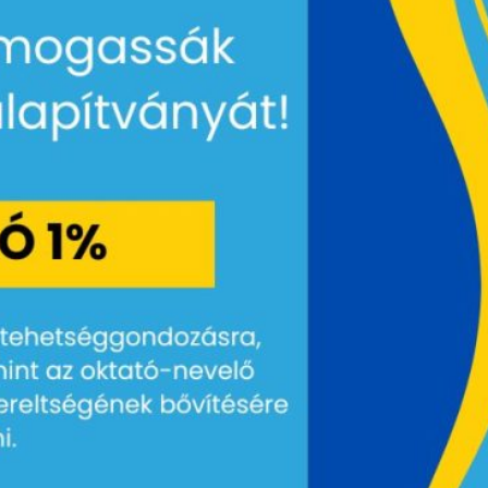
Megosztás:
Írta:
Ördögh Márton
Címkék:
Kategória:
Uncategorized