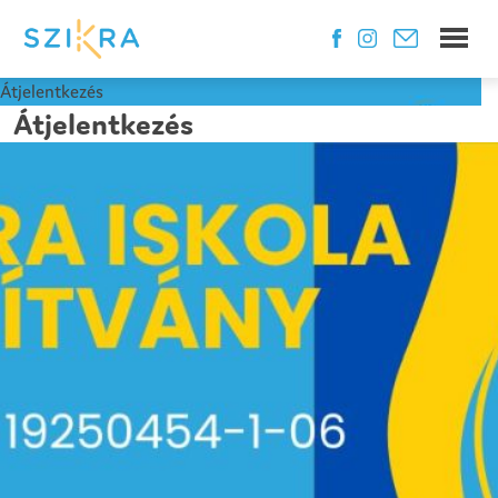
Átjelentkezés
Átjelentkezés
Dátum: 2024 július 30. kedd
30
júl